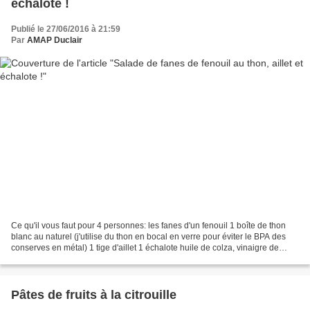
échalote !
Publié le 27/06/2016 à 21:59
Par
AMAP Duclair
Ce qu'il vous faut pour 4 personnes: les fanes d'un fenouil 1 boîte de thon
blanc au naturel (j'utilise du thon en bocal en verre pour éviter le BPA des
conserves en métal) 1 tige d'aillet 1 échalote huile de colza, vinaigre de
cidre sel, poivre Vous...
Pâtes de fruits à la citrouille