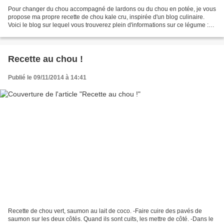
Pour changer du chou accompagné de lardons ou du chou en potée, je vous
propose ma propre recette de chou kale cru, inspirée d'un blog culinaire.
Voici le blog sur lequel vous trouverez plein d'informations sur ce légume :
antigonexxi.com/2014/02/26/comment-faire-une-salade-de-kale-parfaite/...
Recette au chou !
Publié le 09/11/2014 à 14:41
Recette de chou vert, saumon au lait de coco. -Faire cuire des pavés de
saumon sur les deux côtés. Quand ils sont cuits, les mettre de côté. -Dans le