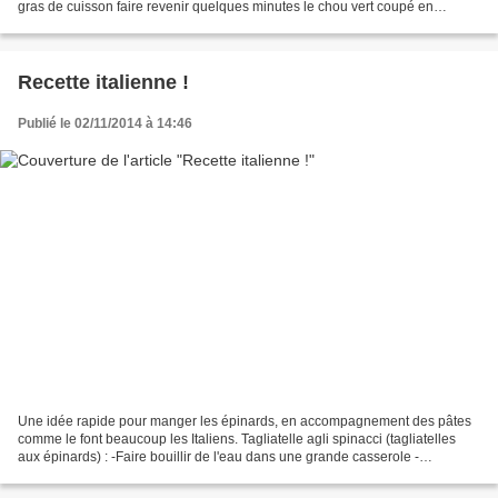
gras de cuisson faire revenir quelques minutes le chou vert coupé en
lamelles. A vous de juger de la...
Recette italienne !
Publié le 02/11/2014 à 14:46
Une idée rapide pour manger les épinards, en accompagnement des pâtes
comme le font beaucoup les Italiens. Tagliatelle agli spinacci (tagliatelles
aux épinards) : -Faire bouillir de l'eau dans une grande casserole -
Ebouillanter environ deux minutes les...