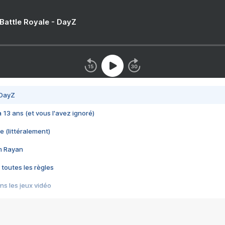
 Battle Royale - DayZ
 DayZ
 a 13 ans (et vous l'avez ignoré)
e (littéralement)
im Rayan
 toutes les règles
s les jeux vidéo
us choquant de Rockstar ? - Le scandale BULLY
e plus moche de Steam